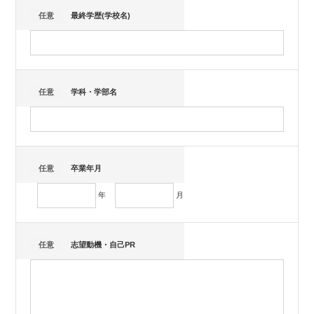
任意
最終学歴(学校名)
任意
学科・学部名
任意
卒業年月
年
月
任意
志望動機・自己PR