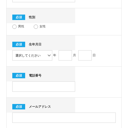
必須
性別
男性
女性
必須
生年月日
年
月
日
必須
電話番号
必須
メールアドレス